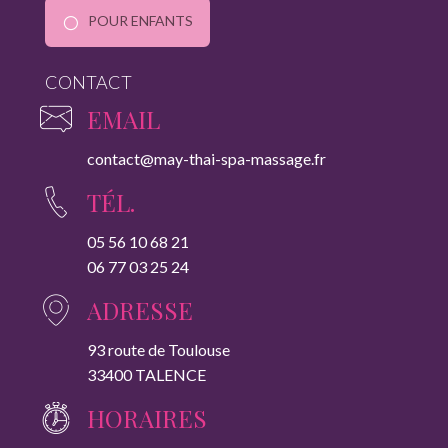
POUR ENFANTS
CONTACT
EMAIL
contact@may-thai-spa-massage.fr
TÉL.
05 56 10 68 21
06 77 03 25 24
ADRESSE
93 route de Toulouse
33400 TALENCE
HORAIRES