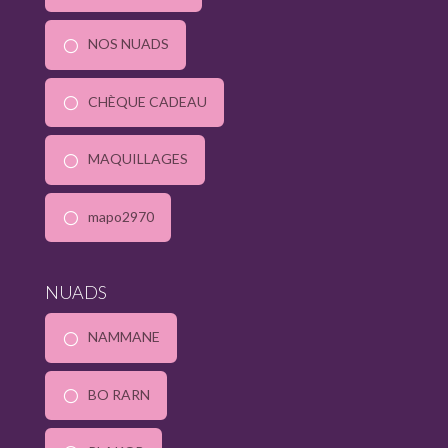
NOS NUADS
CHÈQUE CADEAU
MAQUILLAGES
mapo2970
NUADS
NAMMANE
BO RARN