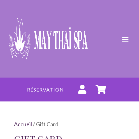


RÉSERVATION
Accueil
/ Gift Card
GIFT CARD